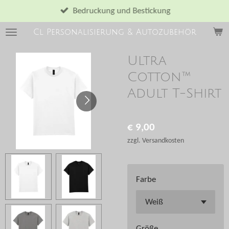
Zum
Bedruckung und Bestickung
Hauptinhalt
Cl Personalisierung & Autozubehör
springen
Ultra
Cotton™
Adult T-Shirt
€ 9,00
zzgl. Versandkosten
Farbe
Größe