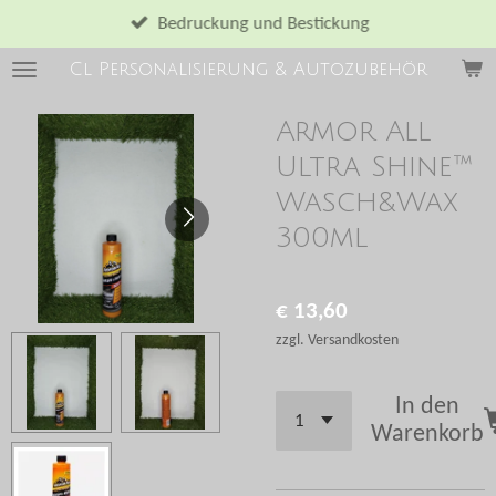
Zum
Bedruckung und Bestickung
Hauptinhalt
Cl Personalisierung & Autozubehör
springen
Armor All
Ultra Shine™
Wasch&Wax
300ml
€ 13,60
zzgl. Versandkosten
In den
Warenkorb