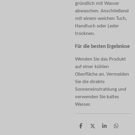
gründlich mit Wasser
abwaschen. Anschließend
mit einem weichen Tuch,
Handtuch oder Leder
trocknen.
Für die besten Ergebnisse
Wenden Sie das Produkt
auf einer kühlen
Oberfläche an. Vermeiden
Sie die direkte
Sonneneinstrahlung und
verwenden Sie kaltes
Wasser.
T
T
T
T
e
e
e
e