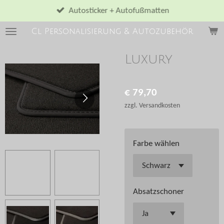
Zum
Autosticker + Autofußmatten
Hauptinhalt
Cl Personalisierung & Autozubehör
springen
Luxury
€ 79,70
zzgl. Versandkosten
Farbe wählen
Absatzschoner