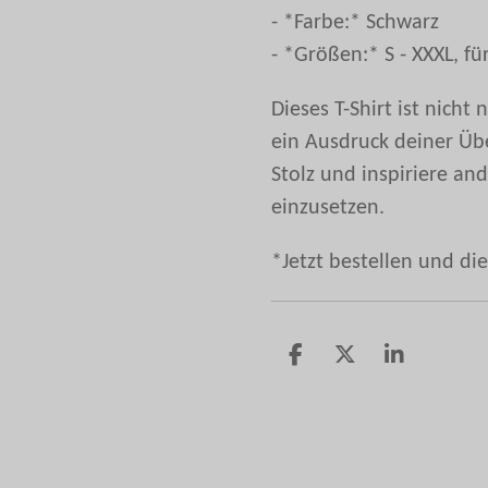
- *Farbe:* Schwarz
- *Größen:* S - XXXL, f
Dieses T-Shirt ist nich
ein Ausdruck deiner Üb
Stolz und inspiriere an
einzusetzen.
*Jetzt bestellen und di
T
T
T
e
e
e
i
i
i
l
l
l
e
e
e
n
n
n