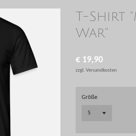
T-Shirt 
War"
€ 19,90
zzgl. Versandkosten
Größe