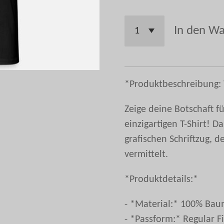
In den W
*Produktbeschreibung: 
Zeige deine Botschaft f
einzigartigen T-Shirt! D
grafischen Schriftzug, 
vermittelt.
*Produktdetails:*
- *Material:* 100% Bau
- *Passform:* Regular F