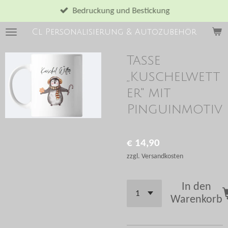
Zum
Bedruckung und Bestickung
Hauptinhalt
Cl Personalisierung & Autozubehör
springen
Tasse
,,Kuschelwett
er'' mit
Pinguinmotiv
€ 14,90
zzgl. Versandkosten
In den
Warenkorb