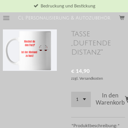
Zum
Bedruckung und Bestickung
Hauptinhalt
Cl Personalisierung & Autozubehör
springen
Tasse
,,Duftende
Distanz''
€ 14,90
zzgl. Versandkosten
In den
Warenkorb
*Produktbeschreibung:*