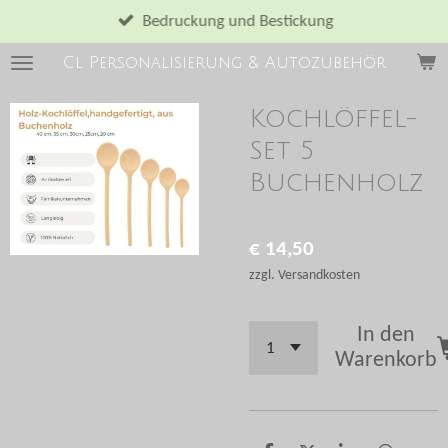
Zum
Bedruckung und Bestickung
Hauptinhalt
Cl Personalisierung & Autozubehör
springen
Kochlöffel-
Set 5
Buchenholz
€ 14,50
zzgl. Versandkosten
In den
Warenkorb