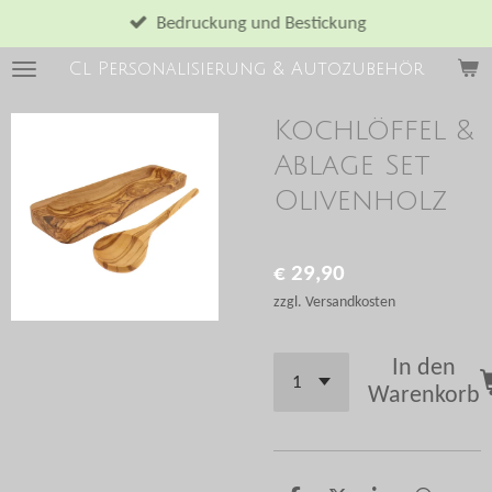
Zum
Bedruckung und Bestickung
Hauptinhalt
Cl Personalisierung & Autozubehör
springen
Kochlöffel &
Ablage Set
Olivenholz
€ 29,90
zzgl. Versandkosten
In den
Warenkorb