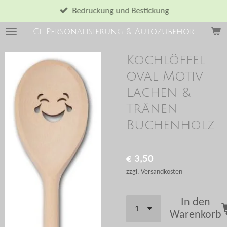
Zum
Bedruckung und Bestickung
Hauptinhalt
Cl Personalisierung & Autozubehör
springen
Kochlöffel
oval Motiv
Lachen &
Tränen
Buchenholz
€ 3,50
zzgl. Versandkosten
In den
Warenkorb