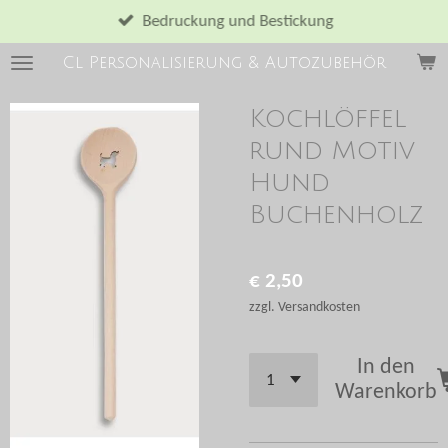
Zum
Bedruckung und Bestickung
Hauptinhalt
Cl Personalisierung & Autozubehör
springen
Kochlöffel
rund Motiv
Hund
Buchenholz
€ 2,50
zzgl. Versandkosten
In den
Warenkorb