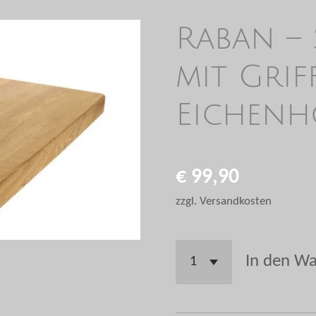
Raban –
mit Gri
Eichenh
€ 99,90
zzgl. Versandkosten
In den W