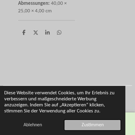
Abmessungen:
40,00 ×
25,00 × 4,00 cm
T
T
T
T
e
e
e
e
i
i
i
i
l
l
l
l
e
e
e
e
n
n
n
n
Diese Website verwendet Cookies, um Ihr Erlebnis zu
Impressum
verbessern und maßgeschneiderte Werbung
© 2026 Cl Personalisierung
anzuzeigen. Indem Sie auf „Akzeptieren“ klicken,
stimmen Sie der Verwendung aller Cookies zu.
Ablehnen
Zustimmen
E-Mail
Telefon
Karte
WhatsApp