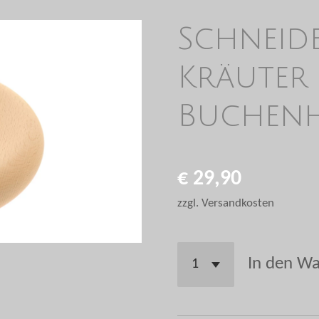
Schneid
Kräuter
Buchen
€ 29,90
zzgl. Versandkosten
In den W