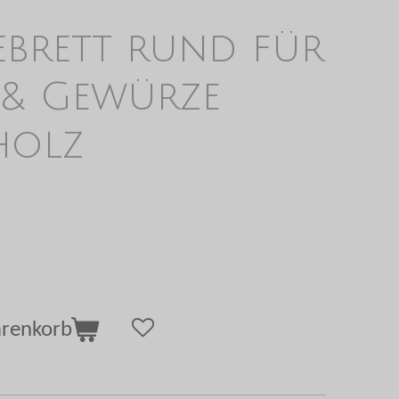
ebrett rund für
 & Gewürze
holz
arenkorb