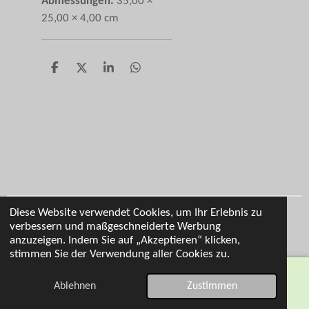
Abmessungen:
35,00 ×
25,00 × 4,00 cm
T
T
T
T
e
e
e
e
i
i
i
i
l
l
l
l
e
e
e
e
n
n
n
n
Diese Website verwendet Cookies, um Ihr Erlebnis zu
Impressum
verbessern und maßgeschneiderte Werbung
© 2026 Cl Personalisierung
anzuzeigen. Indem Sie auf „Akzeptieren“ klicken,
stimmen Sie der Verwendung aller Cookies zu.
Ablehnen
Zustimmen
E-Mail
Telefon
Karte
WhatsApp