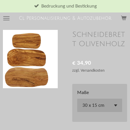
Zum
Bedruckung und Bestickung
Hauptinhalt
Cl Personalisierung & Autozubehör
springen
Schneidebret
t Olivenholz
€ 34,90
zzgl. Versandkosten
Maße