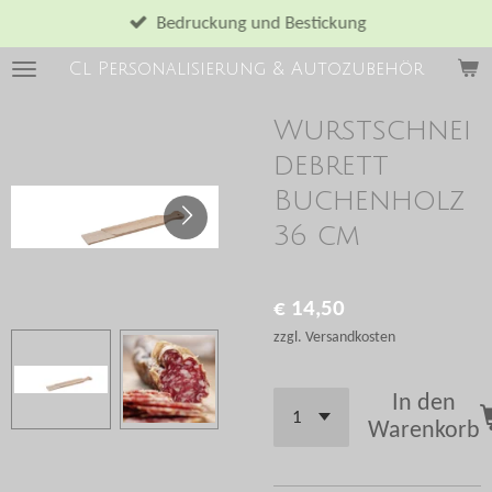
Zum
Bedruckung und Bestickung
Hauptinhalt
Cl Personalisierung & Autozubehör
springen
Wurstschnei
debrett
Buchenholz
36 cm
€ 14,50
zzgl. Versandkosten
In den
Warenkorb