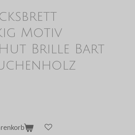
cksbrett
kig Motiv
 Hut Brille Bart
 Buchenholz
arenkorb