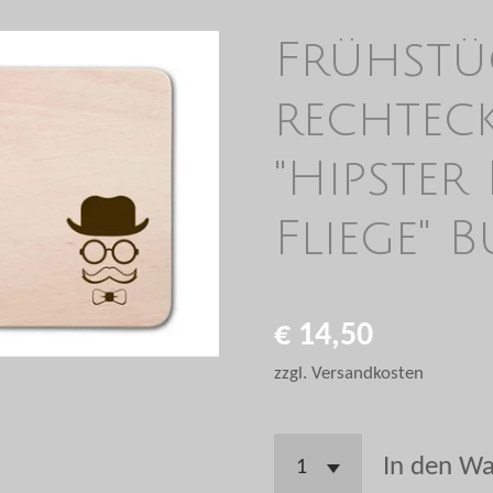
Frühstü
rechtec
"Hipster
Fliege"
€ 14,50
zzgl. Versandkosten
In den W