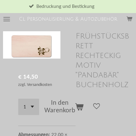
Zum
Bedruckung und Bestickung
Hauptinhalt
Cl Personalisierung & Autozubehör
springen
Frühstücksb
rett
rechteckig
Motiv
"Pandabär"
€ 14,50
Buchenholz
zzgl. Versandkosten
In den
Warenkorb
Abmessungen:
22,00 ×