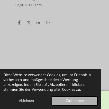
12,00 × 1,00 cm
T
T
T
T
e
e
e
e
i
i
i
i
l
l
l
l
e
e
e
e
n
n
n
n
Diese Website verwendet Cookies, um Ihr Erlebnis zu
Impressum
verbessern und maßgeschneiderte Werbung
© 2026 Cl Personalisierung
anzuzeigen. Indem Sie auf „Akzeptieren“ klicken,
stimmen Sie der Verwendung aller Cookies zu.
Ablehnen
Zustimmen
E-Mail
Telefon
Karte
WhatsApp