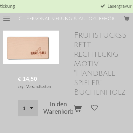
Zum
Lasergravur
Hauptinhalt
Cl Personalisierung & Autozubehör
springen
Frühstücksb
rett
rechteckig
Motiv
"Handball
€ 14,50
Spieler"
zzgl. Versandkosten
Buchenholz
In den
Warenkorb