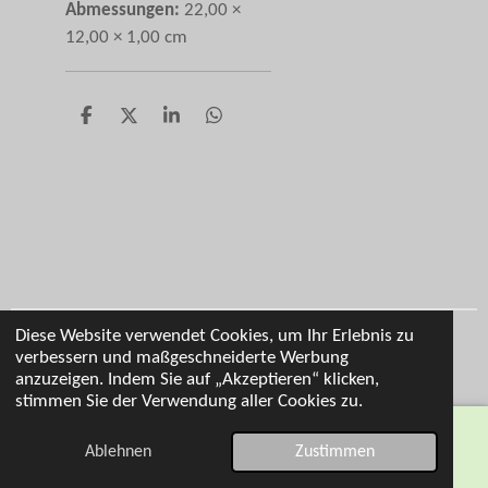
Abmessungen:
22,00 ×
12,00 × 1,00 cm
T
T
T
T
e
e
e
e
i
i
i
i
l
l
l
l
e
e
e
e
n
n
n
n
Diese Website verwendet Cookies, um Ihr Erlebnis zu
Impressum
verbessern und maßgeschneiderte Werbung
© 2026 Cl Personalisierung
anzuzeigen. Indem Sie auf „Akzeptieren“ klicken,
stimmen Sie der Verwendung aller Cookies zu.
Ablehnen
Zustimmen
E-Mail
Telefon
Karte
WhatsApp