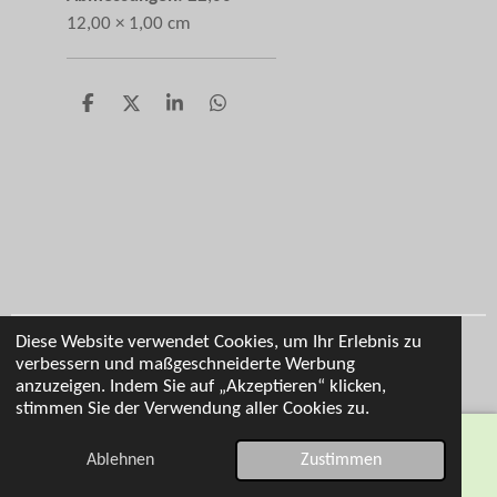
12,00 × 1,00 cm
T
T
T
T
e
e
e
e
i
i
i
i
l
l
l
l
e
e
e
e
n
n
n
n
Diese Website verwendet Cookies, um Ihr Erlebnis zu
Impressum
verbessern und maßgeschneiderte Werbung
© 2026 Cl Personalisierung
anzuzeigen. Indem Sie auf „Akzeptieren“ klicken,
stimmen Sie der Verwendung aller Cookies zu.
Ablehnen
Zustimmen
E-Mail
Telefon
Karte
WhatsApp