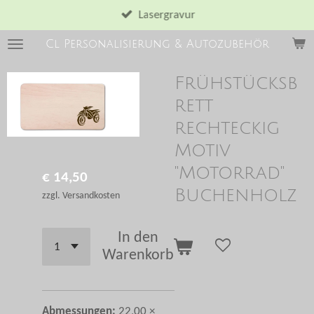
Zum
Lasergravur
Hauptinhalt
Cl Personalisierung & Autozubehör
springen
Frühstücksb
rett
rechteckig
Motiv
"Motorrad"
€ 14,50
Buchenholz
zzgl. Versandkosten
In den
Warenkorb
Abmessungen:
22,00 ×