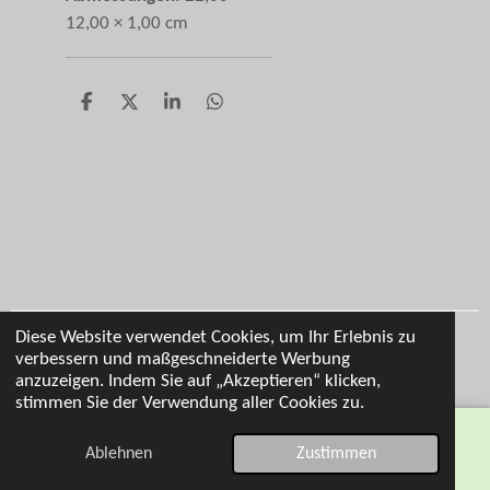
12,00 × 1,00 cm
T
T
T
T
e
e
e
e
i
i
i
i
l
l
l
l
e
e
e
e
n
n
n
n
Diese Website verwendet Cookies, um Ihr Erlebnis zu
Impressum
verbessern und maßgeschneiderte Werbung
© 2026 Cl Personalisierung
anzuzeigen. Indem Sie auf „Akzeptieren“ klicken,
stimmen Sie der Verwendung aller Cookies zu.
Ablehnen
Zustimmen
E-Mail
Telefon
Karte
WhatsApp