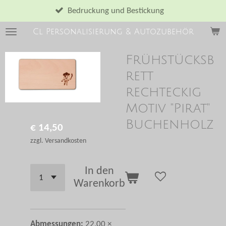
Zum
Bedruckung und Bestickung
Hauptinhalt
Cl Personalisierung & Autozubehör
springen
Frühstücksb
rett
rechteckig
Motiv "Pirat"
Buchenholz
€ 14,50
zzgl. Versandkosten
In den
Warenkorb
Abmessungen:
22,00 ×