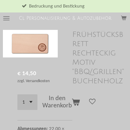
Zum
ruckung und Bestickung
Hauptinhalt
Cl Personalisierung & Autozubehör
springen
Frühstücksb
rett
rechteckig
Motiv
"BBQ/Grillen"
€ 14,50
Buchenholz
zzgl. Versandkosten
In den
Warenkorb
Abmessungen:
22,00 ×