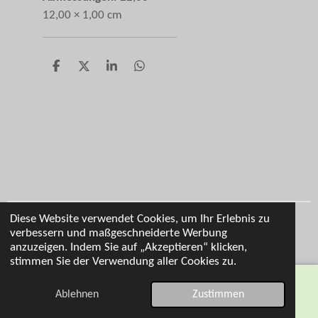
12,00 × 1,00 cm
T
T
T
T
e
e
e
e
i
i
i
i
l
l
l
l
e
e
e
e
n
n
n
n
Diese Website verwendet Cookies, um Ihr Erlebnis zu
Impressum
verbessern und maßgeschneiderte Werbung
© 2026 Cl Personalisierung
anzuzeigen. Indem Sie auf „Akzeptieren“ klicken,
stimmen Sie der Verwendung aller Cookies zu.
Ablehnen
Zustimmen
E-Mail
Telefon
Karte
WhatsApp