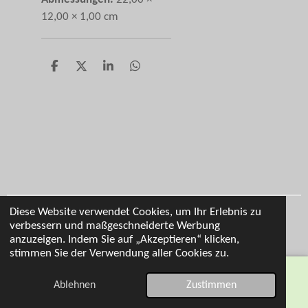
12,00 × 1,00 cm
T
T
T
T
e
e
e
e
i
i
i
i
l
l
l
l
e
e
e
e
n
n
n
n
Diese Website verwendet Cookies, um Ihr Erlebnis zu
Impressum
verbessern und maßgeschneiderte Werbung
© 2026 Cl Personalisierung
anzuzeigen. Indem Sie auf „Akzeptieren“ klicken,
stimmen Sie der Verwendung aller Cookies zu.
Ablehnen
Zustimmen
E-Mail
Telefon
Karte
WhatsApp