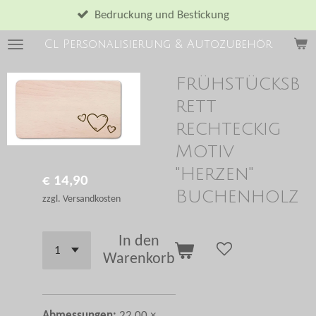
Zum
Bedruckung und Bestickung
Hauptinhalt
Cl Personalisierung & Autozubehör
springen
Frühstücksb
rett
rechteckig
Motiv
"Herzen"
€ 14,90
Buchenholz
zzgl. Versandkosten
In den
Warenkorb
Abmessungen:
22,00 ×