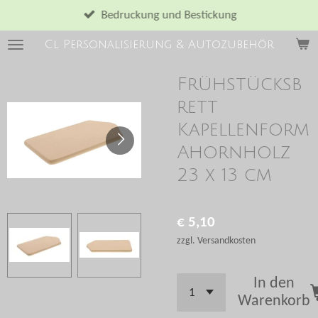
Zum
Bedruckung und Bestickung
Hauptinhalt
Cl Personalisierung & Autozubehör
springen
Frühstücksb
rett
Kapellenform
Ahornholz
23 x 13 cm
€ 5,10
zzgl. Versandkosten
In den
Warenkorb