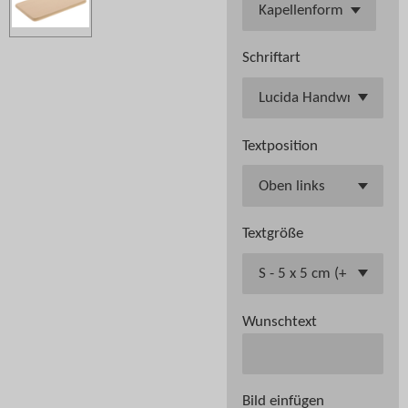
Schriftart
Textposition
Textgröße
Wunschtext
Bild einfügen