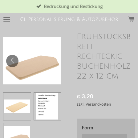
Zum
Bedruckung und Bestickung
Hauptinhalt
Cl Personalisierung & Autozubehör
springen
Frühstücksb
rett
rechteckig
Buchenholz
22 x 12 cm
€ 3,20
zzgl. Versandkosten
Form