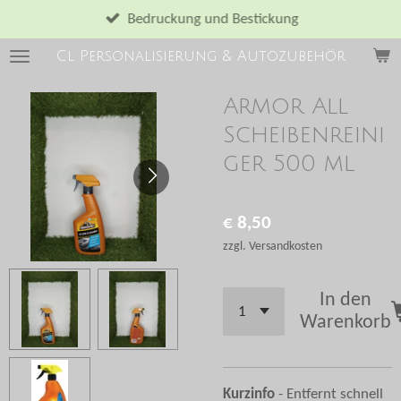
Zum
Bedruckung und Bestickung
Hauptinhalt
Cl Personalisierung & Autozubehör
springen
Armor All
Scheibenreini
ger 500 ml
€ 8,50
zzgl. Versandkosten
In den
Warenkorb
Kurzinfo
- Entfernt schnell