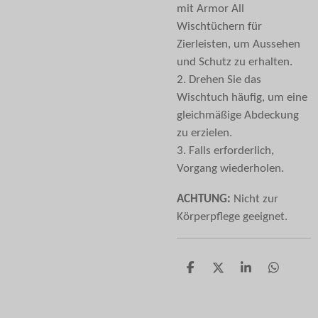
mit Armor All
Wischtüchern für
Zierleisten, um Aussehen
und Schutz zu erhalten.
2. Drehen Sie das
Wischtuch häufig, um eine
gleichmäßige Abdeckung
zu erzielen.
3. Falls erforderlich,
Vorgang wiederholen.
ACHTUNG:
Nicht zur
Körperpflege geeignet.
T
T
T
T
e
e
e
e
i
i
i
i
l
l
l
l