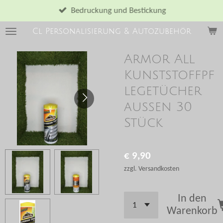
Zum
Bedruckung und Bestickung
Hauptinhalt
Cl Personalisierung & Autozubehör
springen
Armor All
Kunststoffpf
legetücher
aussen 30
Stück
€ 9,90
zzgl. Versandkosten
In den
Warenkorb