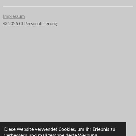
e
e
e
e
n
n
n
n
Impressum
© 2026 Cl Personalisierung
Diese Website verwendet Cookies, um Ihr Erlebnis zu
verbessern und maßgeschneiderte Werbung