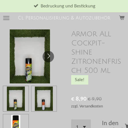
Zum
Bedruckung und Bestickung
Hauptinhalt
Cl Personalisierung & Autozubehör
springen
Armor All
Cockpit-
Shine
Zitronenfris
ch 500 ml
Sale!
€ 8,90
€ 9,90
zzgl. Versandkosten
In den