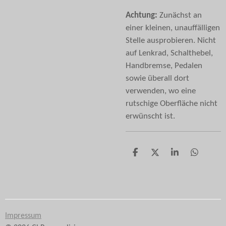
Achtung:
Zunächst an
einer kleinen, unauffälligen
Stelle ausprobieren. Nicht
auf Lenkrad, Schalthebel,
Handbremse, Pedalen
sowie überall dort
verwenden, wo eine
rutschige Oberfläche nicht
erwünscht ist.
T
T
T
T
e
e
e
e
i
i
i
i
l
l
l
l
e
e
e
e
n
n
n
n
Impressum