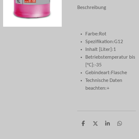
Beschreibung
Farbe:
Rot
Spezifikation:
G12
Inhalt [Liter]:
1
Betriebstemperatur bis
[°C]:
-35
Gebindeart:
Flasche
Technische Daten
beachten:
+
T
T
T
T
e
e
e
e
i
i
i
i