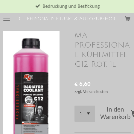
Zum
Bedruckung und Bestickung
Hauptinhalt
Cl Personalisierung & Autozubehör
springen
MA
PROFESSIONA
L Kühlmittel
G12 Rot, 1l
€ 6,60
zzgl. Versandkosten
In den
Warenkorb