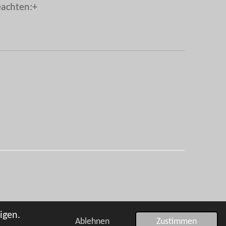
eachten:
+
igen.
Ablehnen
Zustimmen