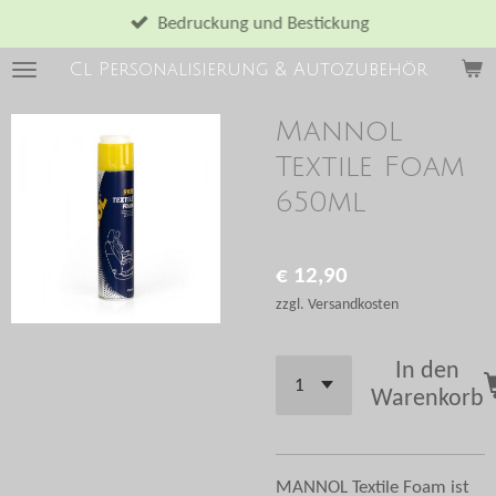
Zum
Bedruckung und Bestickung
Hauptinhalt
Cl Personalisierung & Autozubehör
springen
Mannol
Textile Foam
650ml
€ 12,90
zzgl. Versandkosten
In den
Warenkorb
MANNOL Textile Foam ist