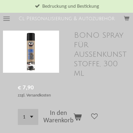
Zum
Bedruckung und Bestickung
Hauptinhalt
Cl Personalisierung & Autozubehör
springen
BONO Spray
für
Außenkunst
stoffe, 300
ml
€ 7,90
zzgl. Versandkosten
In den
Warenkorb