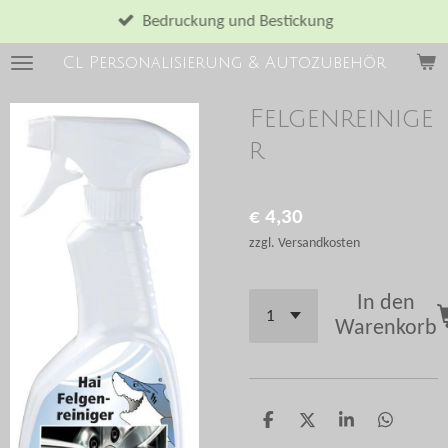
Zum
Bedruckung und Bestickung
Hauptinhalt
Cl Personalisierung & Autozubehör
springen
Felgenreinige
r
€ 4,30
zzgl. Versandkosten
In den
Warenkorb
T
T
T
T
e
e
e
e