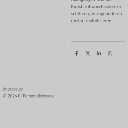
Kunststoffoberflächen zu
schützen, zu regenerieren
und zu revitalisieren.
T
T
T
T
e
e
e
e
i
i
i
i
l
l
l
l
e
e
e
e
n
n
n
n
Impressum
© 2026 Cl Personalisierung