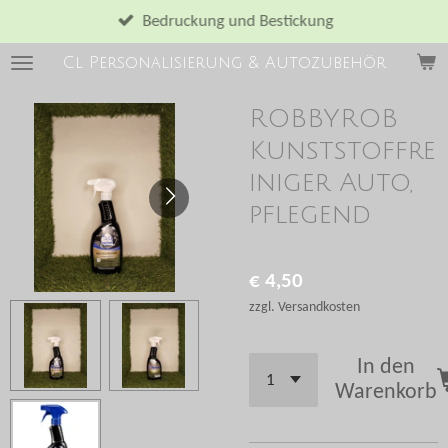
Zum
Bedruckung und Bestickung
Hauptinhalt
Cl Personalisierung & Autozubehör
springen
ROBBYROB
Kunststoffre
iniger Auto,
pflegend
€ 4,50
zzgl. Versandkosten
In den
Warenkorb