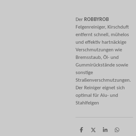
Der
ROBBYROB
Felgenreiniger, Kirschduft
entfernt schnell, mühelos
und effektiv hartnäckige
Verschmutzungen wie
Bremsstaub, Öl- und
Gummirückstände sowie
sonstige
Straßenverschmutzungen.
Der Reiniger eignet sich
optimal für Alu- und
Stahlfelgen
T
T
T
T