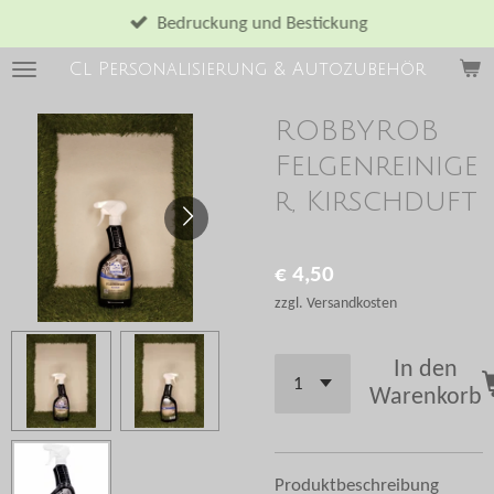
Zum
Bedruckung und Bestickung
Hauptinhalt
Cl Personalisierung & Autozubehör
springen
ROBBYROB
Felgenreinige
r, Kirschduft
€ 4,50
zzgl. Versandkosten
In den
Warenkorb
Produktbeschreibung