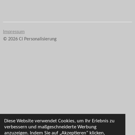
e
e
e
e
i
i
i
i
l
l
l
l
e
e
e
e
n
n
n
n
Impressum
© 2026 Cl Personalisierung
Diese Website verwendet Cookies, um Ihr Erlebnis zu
verbessern und maßgeschneiderte Werbung
anzuzeigen. Indem Sie auf „Akzeptieren“ klicken,